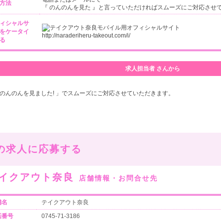
方法
『 のんのんを見た 』と言っていただければスムーズにご対応させ
ィシャルサ
をケータイ
http://naraderiheru-takeout.com/i/
る
求人担当者 さんから
 のんのんを見ました! 」でスムーズにご対応させていただきます。
の求人に応募する
イクアウト奈良
店舗情報・お問合せ先
舗名
テイクアウト奈良
話番号
0745-71-3186