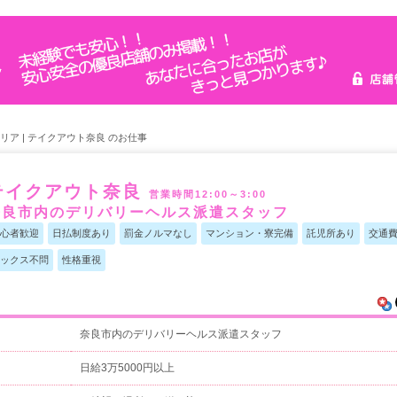
リア | テイクアウト奈良 のお仕事
テイクアウト奈良
営業時間12:00～3:00
奈良市内のデリバリーヘルス派遣スタッフ
心者歓迎
日払制度あり
罰金ノルマなし
マンション・寮完備
託児所あり
交通
ックス不問
性格重視
奈良市内のデリバリーヘルス派遣スタッフ
日給3万5000円以上