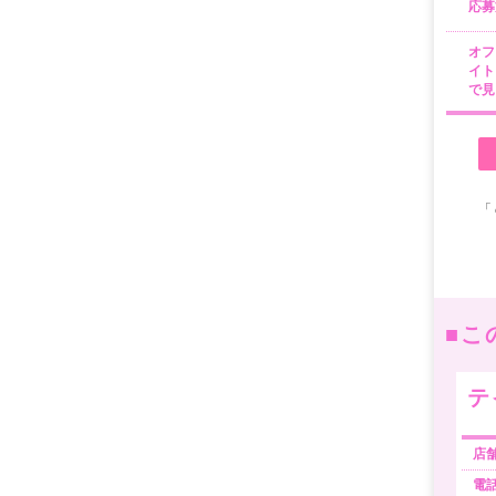
応募
オフ
イト
で見
「
■こ
テ
店
電