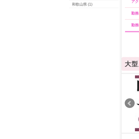
アク
和歌山県 (1)
勤務
勤務
大型
イチオシ!
最大級のテイクアウトグループなら、嫌な事は
なくて大丈夫！！無理なく貴女の出来る範囲の
サービスで、絶対に稼げます!!