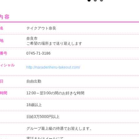
内容
名
テイクアウト奈良
奈良市
地
ご希望の場所まで送り迎えします
番号
0745-71-3186
ィシャル
http://naraderiheru-takeout.com/
日
自由出勤
時間
12:00～翌3:00の間のお好きな時間
18歳以上
日給3万5000円以上
グループ最上級の待遇でお迎えします。
電話またはメールにて