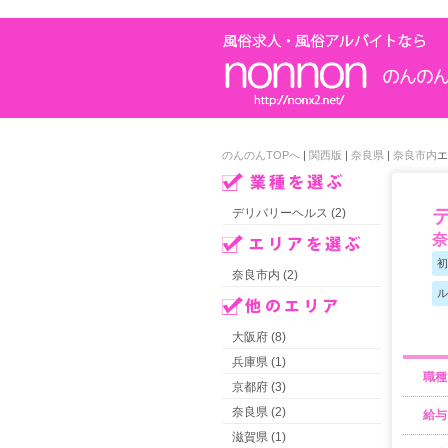
のんのんTOPへ
|
関西版
|
奈良県
|
奈良市内
エ
デリバリーヘルス (2)
初
奈良市内 (2)
ル
大阪府 (8)
兵庫県 (1)
職種
京都府 (3)
奈良県 (2)
給与
滋賀県 (1)