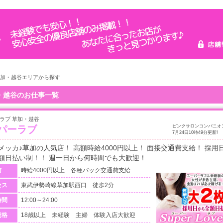
 草加・越谷エリアから探す
・越谷のお仕事一覧
ラブ 草加・越谷
ピンクサロンコンパニオ
パーラブ
7月24日10時49分更新!
メッカ♪草加の人気店！ 高額時給4000円以上！ 面接交通費支給！ 採用
額日払い制！！ 週一日から何時間でも大歓迎！
与
時給4000円以上 各種バック交通費支給
セス
東武伊勢崎線草加駅西口 徒歩2分
時間
12:00～24:00
資格
18歳以上 未経験 主婦 体験入店大歓迎