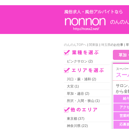
のんのんTOPへ
|
関東版
|
埼玉県
のお仕事 |
草加
ピンクサロン (2)
スーパー
スー
川口・蕨・浦和 (2)
サロン
大宮 (1)
から全
草加・越谷 (2)
給
所沢・入間・狭山 (1)
アク
営業
東京都 (37)
応募
神奈川県 (22)