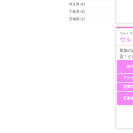
埼玉県 (6)
千葉県 (5)
茨城県 (1)
ウルトラ
ウル
草加の
店！と
給
アク
営業
応募