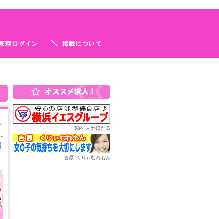
ン
関内
あわほたる
日
吉原
くりぃむれもん