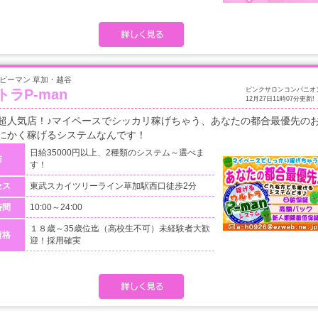
ピーマン 草加・越谷
ピンクサロンコンパニオ
トラP-man
12月27日11時07分更新!
超人気店！♪マイペースでシッカリ稼げちゃう、あなたの都合最優先の
にかく稼げるシステムなんです！
日給35000円以上、2種類のシステム～選べま
与
す！
セス
東武スカイツリーライン草加駅西口徒歩2分
時間
10:00～24:00
１８歳～35歳位迄（高校生不可）未経験者大歓
資格
迎！採用確実