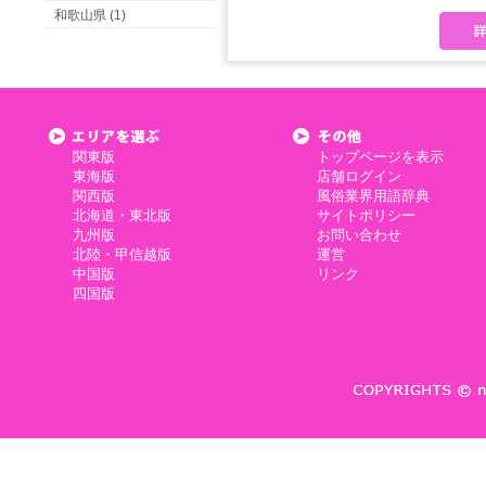
和歌山県 (1)
関東版
トップページを表示
東海版
店舗ログイン
関西版
風俗業界用語辞典
北海道・東北版
サイトポリシー
九州版
お問い合わせ
北陸・甲信越版
運営
中国版
リンク
四国版