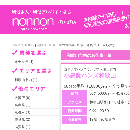
のんのんTOPへ
|
関西版
|
和歌山県
のお仕事 | 和歌山市内エリアから探す
和歌山市内のお仕事一覧
オナクラ (1)
コアクマハンズワカヤマ 和歌山市内
小悪魔ハンズ和歌山
和歌山市内 (1)
60分の手取り10000yen～ 全
給与
30分 5000yen～ 45分70
大阪府 (8)
アクセス
和歌山駅西口より徒歩５
兵庫県 (1)
営業時間
0:00～23:59
京都府 (3)
奈良県 (2)
応募資格
18歳～30歳まで
滋賀県 (1)