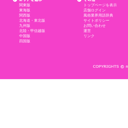
関東版
トップページを表示
東海版
店舗ログイン
関西版
風俗業界用語辞典
北海道・東北版
サイトポリシー
九州版
お問い合わせ
北陸・甲信越版
運営
中国版
リンク
四国版