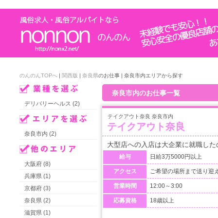
のんのんTOPへ
|
関西版
|
奈良県
のお仕事 | 奈良市内エリアから探す
奈良市内のお仕事一覧
デリバリーヘルス (2)
テイクアウト奈良 奈良市内
テイクアウト奈良
奈良市内 (2)
大型店への入店は大企業に就職し
給与
日給3万5000円以上
大阪府 (8)
アクセス
ご希望の場所まで送り迎
兵庫県 (1)
営業時間
12:00～3:00
京都府 (3)
奈良県 (2)
応募資格
18歳以上
滋賀県 (1)